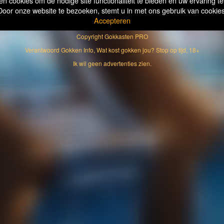
n cookies om de nodige site functionaliteit te bieden en uw ervaring te
Door onze website te bezoeken, stemt u in met ons gebruik van cookies
Accepteren
Copyright
Gokkasten PRO
Verantwoord Gokken Info, Wat kost gokken jou? Stop op tijd, 18+
Ik wil geen advertenties zien.