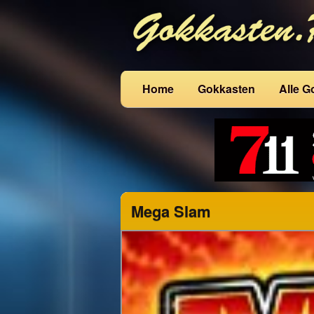
Home
Gokkasten
Alle G
Mega Slam