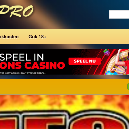
okkasten
Gok 18+