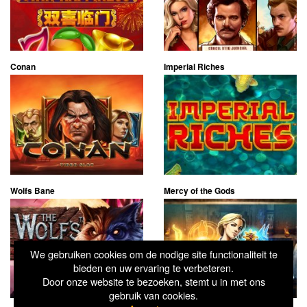
Conan
Imperial Riches
Wolfs Bane
Mercy of the Gods
We gebruiken cookies om de nodige site functionaliteit te
bieden en uw ervaring te verbeteren.
Door onze website te bezoeken, stemt u in met ons
gebruik van cookies.