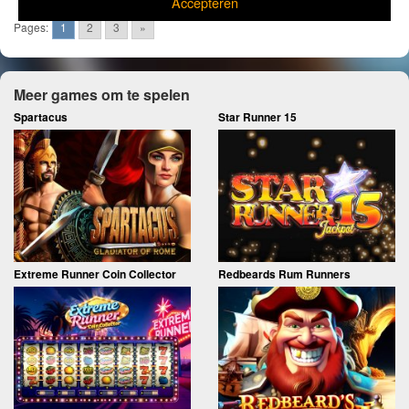
Accepteren
Pages:
1
2
3
»
Meer games om te spelen
Spartacus
Star Runner 15
Extreme Runner Coin Collector
Redbeards Rum Runners