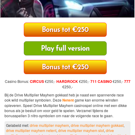
Bonus tot €250
Play full version
Bonus tot €250
Casino Bonus:
CIRCUS
€250,-
HARDROCK
€250,-
711 CASINO
€250,-
777
€250,-
Bij de Drive Multiplier Mayhem gokkast heb je naast een spannende race
ook wild multiplier symbolen. Deze
Netent
game kan enorme winsten
opleveren. Speel Drive Multiplier Mayhem casinospel online met een dikke
bonus als je besluit om voor geld te spelen. Verzamel tijdens de
bonusspellen 3 nitro-symbolen om naar de volgende race te gaan.
Gelabeld met:
drive multiplier mayhem
,
drive multiplier mayhem gokkast
,
drive multiplier mayhem netent
,
drive multiplier mayhem slot
,
drive