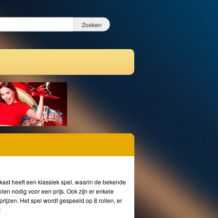
kast heeft een klassiek spel, waarin de bekende
n nodig voor een prijs. Ook zijn er enkele
ijzen. Het spel wordt gespeeld op 8 rollen, er
t