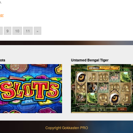
.
er
9
10
11
»
lots
Untamed Bengal Tiger
Copyright
Gokkasten PRO