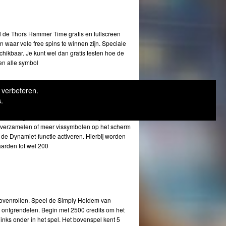
de Thors Hammer Time gratis en fullscreen
n waar vele free spins te winnen zijn. Speciale
hikbaar. Je kunt wel dan gratis testen hoe de
en alle symbol
 verbeteren.
.
l deze Big Bass Bonanza en behaal grote
en verzamelen of meer vissymbolen op het scherm
 de Dynamiet-functie activeren. Hierbij worden
arden tot wel 200
bovenrollen. Speel de Simply Holdem van
e ontgrendelen. Begin met 2500 credits om het
inks onder in het spel. Het bovenspel kent 5