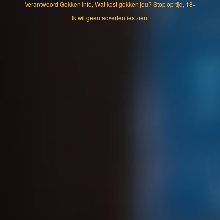
Verantwoord Gokken Info, Wat kost gokken jou? Stop op tijd, 18+
Ik wil geen advertenties zien.