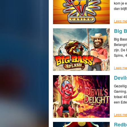
kom je e
dan blij
Lees me
Big 
Big Bass
Belangri
zijn. De
Spins, 4
Lees me
Devil
Gezellig
Gaming. 
totaal 4
een Edel
Lees me
Redb