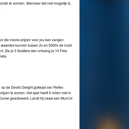
bi te vormen. Wanneer dat niet mogelijk is,
t
ol die mooie prijzen voor jou kan vangen.
e waardes kunnen tussen 2x en 5000x de inzet
nt. Zie je 3 Scatters dan ontvang je 10 Free
ratis
l op de Devils Delight gokkast van Reflex
jzen te scoren. Het spel heeft 5 rollen met in
Duivel geactiveerd. Landt hij naast een Munt of