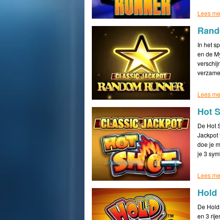
Lees me
Rand
In het s
en de My
verschij
verzamel
Lees me
Hot 
De Hot S
Jackpot
doe je m
je 3 sym
Lees me
Hold 
De Hold 
en 3 rij