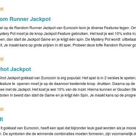
er
om Runner Jackpot
pel op de Random Runner Jackpot van Eurocoin kom je diverse Features tegen. Om
stery Pot moet je de knop Jackpot-Feature gebruiken. Het kost je wel 10% extra in
nen, dan start de Jackpot Game en je krijgt één spin. De Mystery Pot wordt uitbeta
t. Je maakt kans op grote prijzen in dit spel. Probeer deze toffe Random Runner g
er
Shot Jackpot
hot Jackpot gokkast van Eurocoin is erg populair. Het spel is in 2 versies te spelen,
 feature te openen moet je op de daarvoor bestemde knop drukken. Daarna op de
ee met de Jackpot. Het kost je wel 10% van de inzet. Hierna kunnen er Gouden Ster
bolen in beeld dan start de Game en je krijgt één Spin. Je maakt kans op de progr
er
It
It gokkast van Eurocoin, heeft een spel dat bijzonder leuk gaat worden als je mooie 
en. De symbolen die de winnende combinaties moeten formeren, zijn voornamelijk 