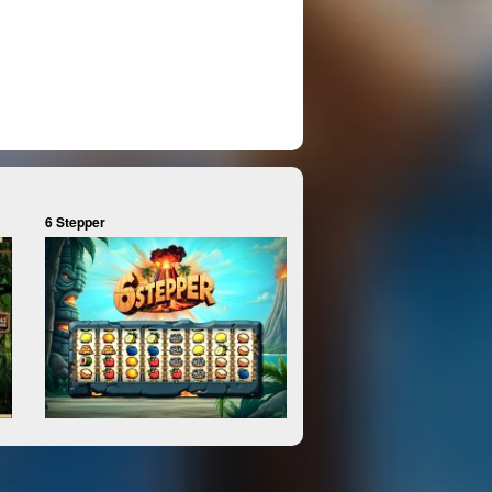
6 Stepper