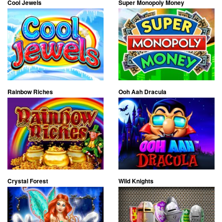
Cool Jewels
Super Monopoly Money
Rainbow Riches
Ooh Aah Dracula
Crystal Forest
Wild Knights