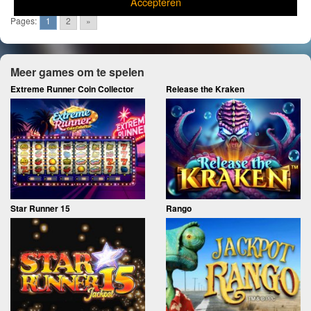
Accepteren
Pages:
1
2
»
Meer games om te spelen
Extreme Runner Coin Collector
Release the Kraken
Star Runner 15
Rango