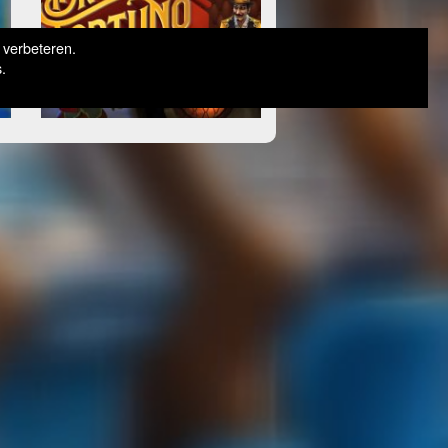
 verbeteren.
.