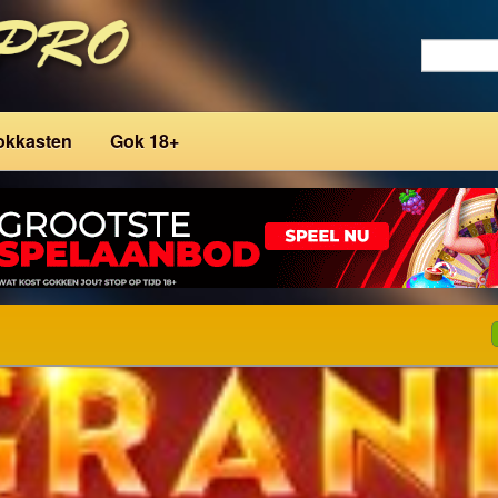
okkasten
Gok 18+