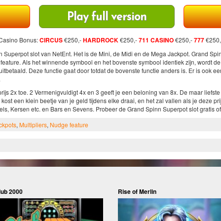
0
Play full version
B
Casino Bonus:
CIRCUS
€250,-
HARDROCK
€250,-
711 CASINO
€250,-
777
€250,
nn Superpot slot van NetEnt. Het is de Mini, de Midi en de Mega Jackpot. Grand Spinn 
 feature. Als het winnende symbool en het bovenste symbool identiek zijn, wordt de
tbetaald. Deze functie gaat door totdat de bovenste functie anders is. Er is ook ee
.
prijs 2x toe. 2 Vermenigvuldigt 4x en 3 geeft je een beloning van 8x. De maar liefst
 kost een klein beetje van je geld tijdens elke draai, en het zal vallen als je deze pr
s, Kersen etc. en Bars en Sevens. Probeer de Grand Spinn Superpot slot gratis of 
ckpots
,
Multipliers
,
Nudge feature
lub 2000
Rise of Merlin