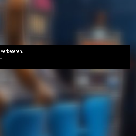
 verbeteren.
.