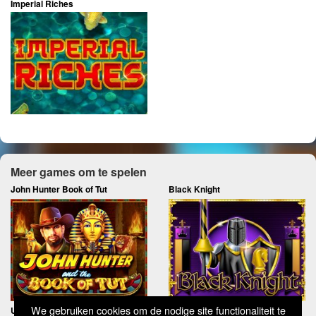
Imperial Riches
Meer games om te spelen
John Hunter Book of Tut
Black Knight
We gebruiken cookies om de nodige site functionaliteit te
Untamed Bengal Tiger
Wish Master