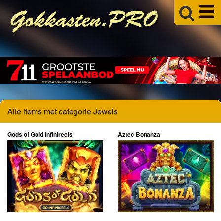
Alle items met categorie Jewels
Gods of Gold Infinireels
Aztec Bonanza