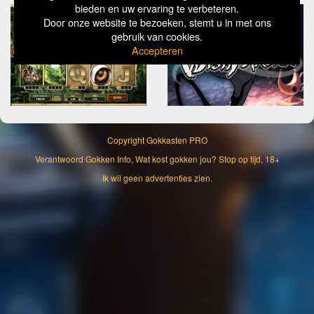
bieden en uw ervaring te verbeteren.
Door onze website te bezoeken, stemt u in met ons
gebruik van cookies.
Accepteren
Copyright
Gokkasten PRO
Verantwoord Gokken Info, Wat kost gokken jou? Stop op tijd, 18+
Ik wil geen advertenties zien.