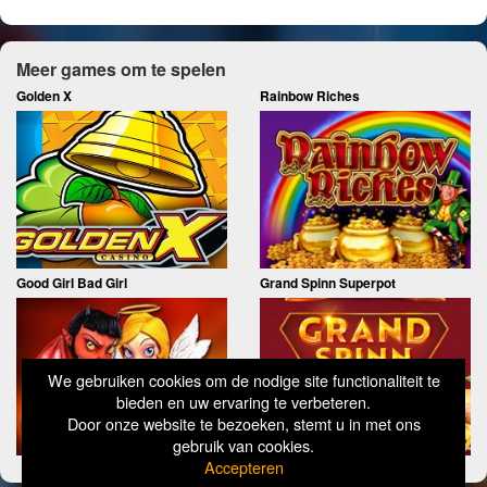
Meer games om te spelen
Golden X
Rainbow Riches
Good Girl Bad Girl
Grand Spinn Superpot
We gebruiken cookies om de nodige site functionaliteit te
bieden en uw ervaring te verbeteren.
Door onze website te bezoeken, stemt u in met ons
gebruik van cookies.
Accepteren