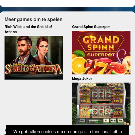
Meer games om te spelen
Rich Wilde and the Shield of
Grand Spinn Superpot
Athena
Mega Joker
Reactoonz
We gebruiken cookies om de nodige site functionaliteit te