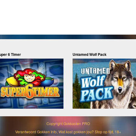
uper 6 Timer
Untamed Wolf Pack
Copyright
Gokkasten PRO
Verantwoord Gokken Info, Wat kost gokken jou? Stop op tijd, 18+