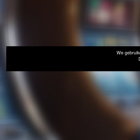
We gebruike