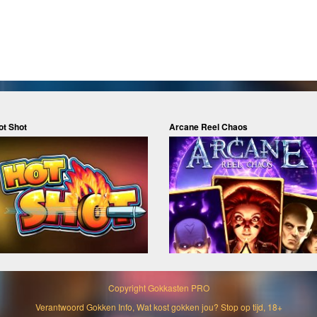
ot Shot
Arcane Reel Chaos
Copyright
Gokkasten PRO
Verantwoord Gokken Info, Wat kost gokken jou? Stop op tijd, 18+