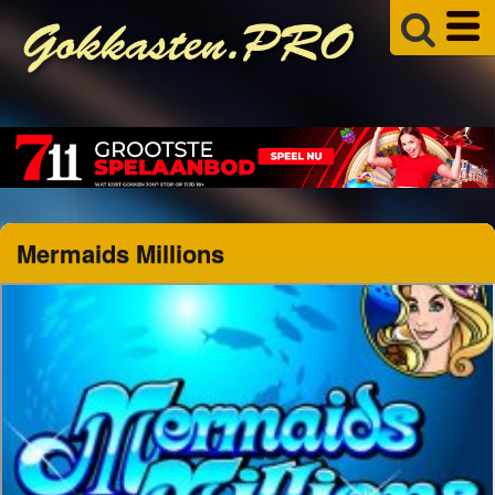
Mermaids Millions