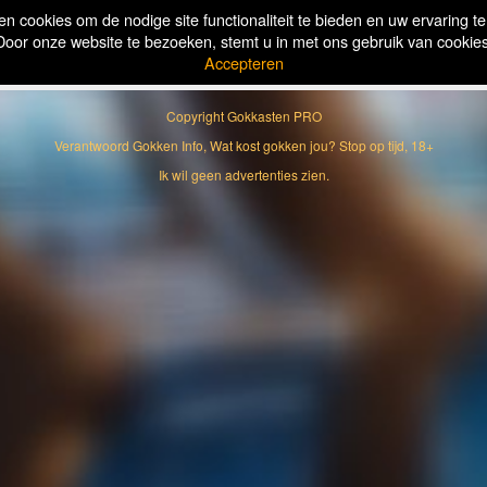
n cookies om de nodige site functionaliteit te bieden en uw ervaring te
Door onze website te bezoeken, stemt u in met ons gebruik van cookies
Accepteren
Copyright
Gokkasten PRO
Verantwoord Gokken Info, Wat kost gokken jou? Stop op tijd, 18+
Ik wil geen advertenties zien.